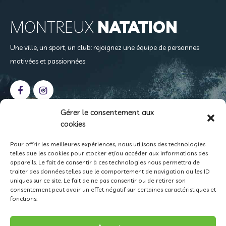
MONTREUX
NATATION
Une ville, un sport, un club: rejoignez une équipe de personnes
motivées et passionnées.
Gérer le consentement aux
cookies
NOS
COORDONNÉES
Pour offrir les meilleures expériences, nous utilisons des technologies
telles que les cookies pour stocker et/ou accéder aux informations des
Case postale 408
appareils. Le fait de consentir à ces technologies nous permettra de
1815 Clarens
traiter des données telles que le comportement de navigation ou les ID
uniques sur ce site. Le fait de ne pas consentir ou de retirer son
info@montreux-natation.ch
consentement peut avoir un effet négatif sur certaines caractéristiques et
fonctions.
CCP 18-529-8 • IBAN CH15 0900 0000 1800 0529 8