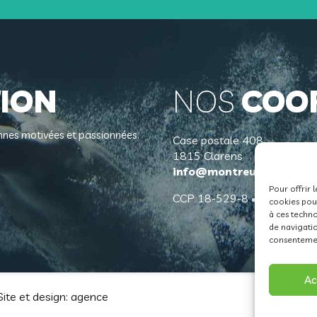
ION
NOS
COO
sonnes motivées et passionnées.
Case postale 408
1815 Clarens
info@montreux-natation
Pour offrir 
CCP 18-529-8 • IBAN CH1
cookies pour
à ces techn
de navigatio
consentement
Ac
Site et design: agence