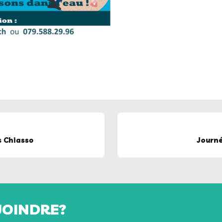
s Chiasso
Journé
JOINDRE?