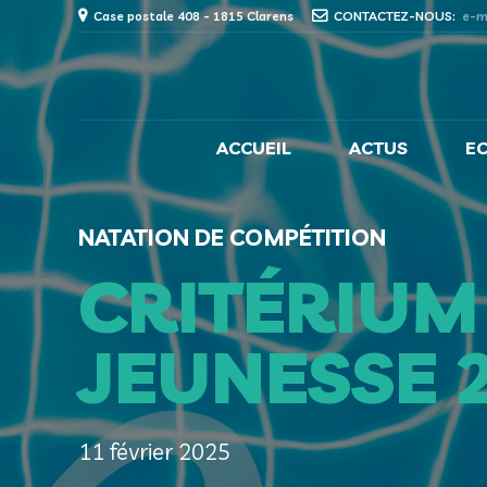
Case postale 408 - 1815 Clarens
CONTACTEZ-NOUS:
e-m
ACCUEIL
ACTUS
E
NATATION DE COMPÉTITION
CRITÉRIU
JEUNESSE 
11 février 2025