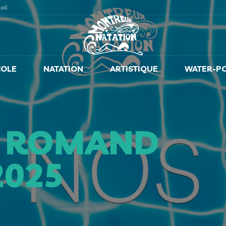
ail
COLE
NATATION
ARTISTIQUE
WATER-P
M ROMAND
2025