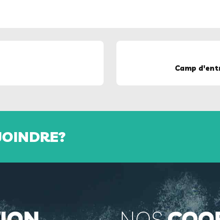
Camp d'entr
JOINDRE?
ION
NOS
COO