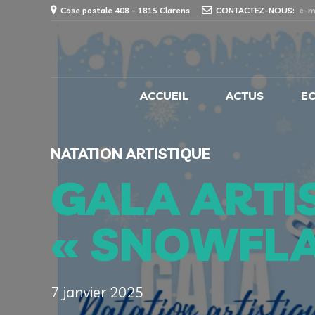
Case postale 408 - 1815 Clarens
CONTACTEZ-NOUS:
e-m
ACCUEIL
ACTUS
E
NATATION ARTISTIQUE
GALA ARTI
« SNOWFLA
7 janvier 2025