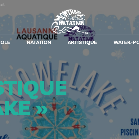
ail
COLE
NATATION
ARTISTIQUE
WATER-P
STIQUE
KE »