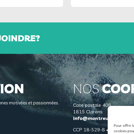
JOINDRE?
ION
NOS
COO
sonnes motivées et passionnées.
Case postale 408
1815 Clarens
info@montreux-natation
Pour offrir 
CCP 18-529-8 • IBAN CH1
cookies pour