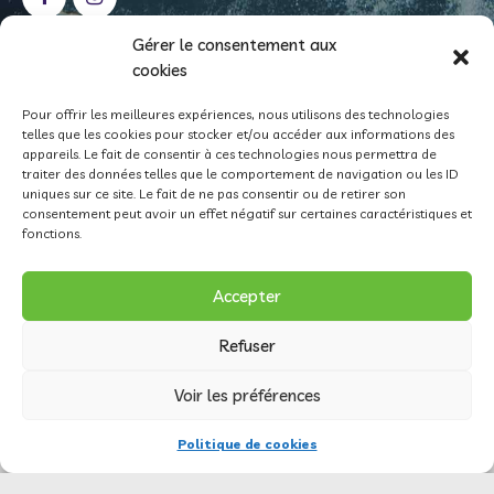
Gérer le consentement aux
cookies
NOS
COORDONNÉES
Pour offrir les meilleures expériences, nous utilisons des technologies
telles que les cookies pour stocker et/ou accéder aux informations des
Case postale 408
appareils. Le fait de consentir à ces technologies nous permettra de
1815 Clarens
traiter des données telles que le comportement de navigation ou les ID
uniques sur ce site. Le fait de ne pas consentir ou de retirer son
info@montreux-natation.ch
consentement peut avoir un effet négatif sur certaines caractéristiques et
fonctions.
CCP 18-529-8 • IBAN CH15 0900 0000 1800 0529 8
Accepter
Refuser
Tous droits réservés - Montreux-Natation, Clarens | Site
Voir les préférences
et design: agence konsept.ch
Politique de cookies