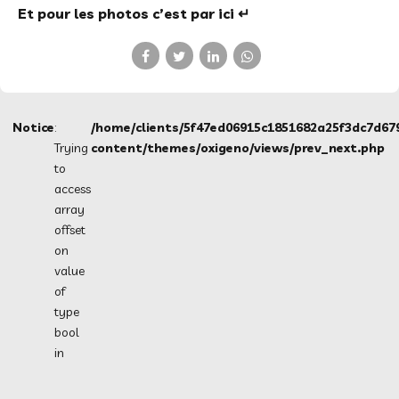
Et pour les photos c’est par ici ↵
Notice
:
/home/clients/5f47ed06915c1851682a25f3dc7d67
Trying
content/themes/oxigeno/views/prev_next.php
to
access
array
PRÉCÉDENT
offset
3ème
on
étape
value
Kids
et
of
Futura
type
+
bool
Dual
Meet
in