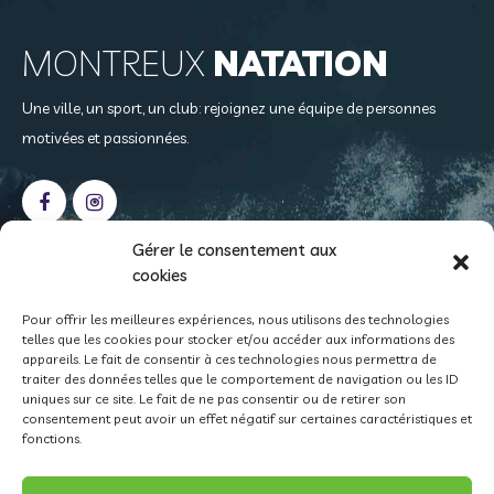
MONTREUX
NATATION
Une ville, un sport, un club: rejoignez une équipe de personnes
motivées et passionnées.
Gérer le consentement aux
cookies
NOS
COORDONNÉES
Pour offrir les meilleures expériences, nous utilisons des technologies
telles que les cookies pour stocker et/ou accéder aux informations des
Case postale 408
appareils. Le fait de consentir à ces technologies nous permettra de
1815 Clarens
traiter des données telles que le comportement de navigation ou les ID
uniques sur ce site. Le fait de ne pas consentir ou de retirer son
info@montreux-natation.ch
consentement peut avoir un effet négatif sur certaines caractéristiques et
fonctions.
CCP 18-529-8 • IBAN CH15 0900 0000 1800 0529 8