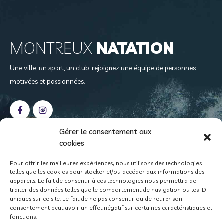
MONTREUX
NATATION
Une ville, un sport, un club: rejoignez une équipe de personnes
motivées et passionnées.
Gérer le consentement aux
cookies
NOS
COORDONNÉES
Pour offrir les meilleures expériences, nous utilisons des technologies
telles que les cookies pour stocker et/ou accéder aux informations des
Case postale 408
appareils. Le fait de consentir à ces technologies nous permettra de
1815 Clarens
traiter des données telles que le comportement de navigation ou les ID
uniques sur ce site. Le fait de ne pas consentir ou de retirer son
info@montreux-natation.ch
consentement peut avoir un effet négatif sur certaines caractéristiques et
fonctions.
CCP 18-529-8 • IBAN CH15 0900 0000 1800 0529 8