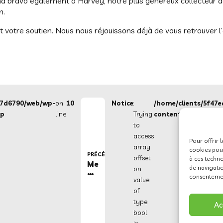
bravo également à Harvey, notre plus généreux collecteur de fo
n.
et votre soutien. Nous nous réjouissons déjà de vous retrouver 
c7d6790/web/wp-
on
10
Notice
:
/home/clients/5f47
hp
line
Trying
content/themes/oxi
to
access
Pour offrir 
array
cookies pour
PRÉCÉDENT
offset
à ces techn
Meeting
de navigatio
on
de
consentement
value
la
ville
of
de
type
Ac
Renens
bool
mai