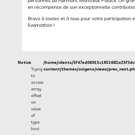
personnes au Fairmont Montreux Palace. Un grand 
en récompense de son exceptionnelle contributio
Bravo à toutes et à tous pour votre participation 
Swimathon !
Notice
:
/home/clients/5f47ed06915c1851682a25f3d
Trying
content/themes/oxigeno/views/prev_next.p
to
access
array
offset
on
value
of
type
bool