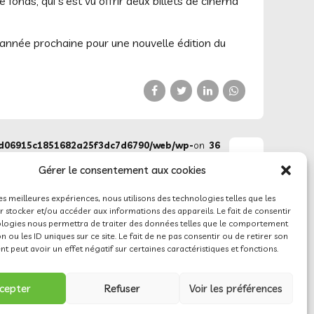
nds, qui s’est vu offrir deux billets de cinéma
l’année prochaine pour une nouvelle édition du
ed06915c1851682a25f3dc7d6790/web/wp-
on
36
geno/views/prev_next.php
line
Gérer le consentement aux cookies
les meilleures expériences, nous utilisons des technologies telles que les
 stocker et/ou accéder aux informations des appareils. Le fait de consentir
SUIVANT
ologies nous permettra de traiter des données telles que le comportement
Meeting
n ou les ID uniques sur ce site. Le fait de ne pas consentir ou de retirer son
du
 peut avoir un effet négatif sur certaines caractéristiques et fonctions.
lac
Nestlé
13-
cepter
Refuser
Voir les préférences
14
juin