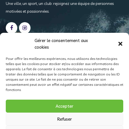
Une ville, un sport, un club: rejoignez une équipe de personnes
motivées et passionnées.
Gérer le consentement aux
cookies
NOS
COORDONNÉES
Pour offrir les meilleures expériences, nous utilisons des technologies
telles que les cookies pour stocker et/ou accéder aux informations des
Case postale 408
appareils. Le fait de consentir à ces technologies nous permettra de
1815 Clarens
traiter des données telles que le comportement de navigation ou les ID
uniques sur ce site. Le fait de ne pas consentir ou de retirer son
info@montreux-natation.ch
consentement peut avoir un effet négatif sur certaines caractéristiques et
fonctions.
CCP 18-529-8 • IBAN CH15 0900 0000 1800 0529 8
Accepter
Refuser