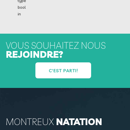
type
bool
in
VOUS SOUHAITEZ NOUS
REJOINDRE?
C'EST PARTI!
MONTREUX
NATATION