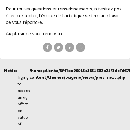
Pour toutes questions et renseignements, n’hésitez pas
à les contacter, l’équipe de l’artistique se fera un plaisir
de vous répondre.
Au plaisir de vous rencontrer…
Notice
:
/home/clients/5f47ed06915c1851682a25f3dc7d67
Trying
content/themes/oxigeno/views/prev_next.php
to
access
array
PRÉCÉDENT
offset
Cours
on
vacances
value
of