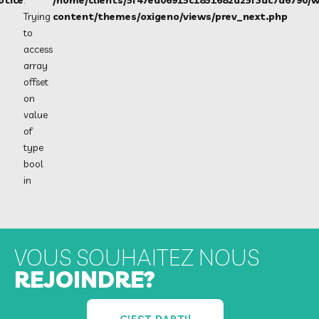
Trying
content/themes/oxigeno/views/prev_next.php
to
access
array
offset
on
value
of
type
bool
in
VOUS SOUHAITEZ NOUS
REJOINDRE?