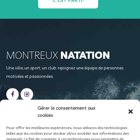
C'EST PARTI!
MONTREUX
NATATION
Une ville, un sport, un club: rejoignez une équipe de personnes
motivées et passionnées.
Gérer le consentement aux
cookies
NOS
COORDONNÉES
Pour offrir les meilleures expériences, nous utilisons des technologies
telles que les cookies pour stocker et/ou accéder aux informations des
Case postale 408
appareils. Le fait de consentir à ces technologies nous permettra de