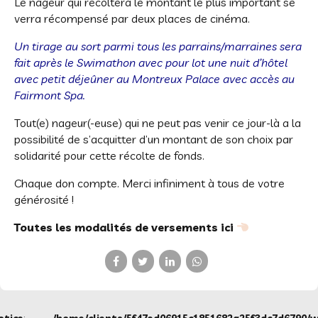
Le nageur qui récoltera le montant le plus important se
verra récompensé par deux places de cinéma.
Un tirage au sort parmi tous les parrains/marraines sera
fait après le Swimathon avec pour lot une nuit d’hôtel
avec petit déjeûner au Montreux Palace avec accès au
Fairmont Spa.
Tout(e) nageur(-euse) qui ne peut pas venir ce jour-là a la
possibilité de s’acquitter d’un montant de son choix par
solidarité pour cette récolte de fonds.
Chaque don compte. Merci infiniment à tous de votre
générosité !
Toutes les modalités de versements ici
otice
:
/home/clients/5f47ed06915c1851682a25f3dc7d6790/